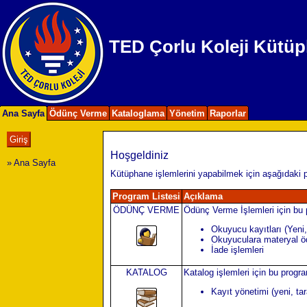
TED Çorlu Koleji Kütüp
Ana Sayfa
Ödünç Verme
Kataloglama
Yönetim
Raporlar
Hoşgeldiniz
» Ana Sayfa
Kütüphane işlemlerini yapabilmek için aşağıdaki pr
Program Listesi
Açıklama
ÖDÜNÇ VERME
Ödünç Verme İşlemleri için bu 
Okuyucu kayıtları (Yen
Okuyuculara materyal ödü
İade işlemleri
KATALOG
Katalog işlemleri için bu progra
Kayıt yönetimi (yeni, t