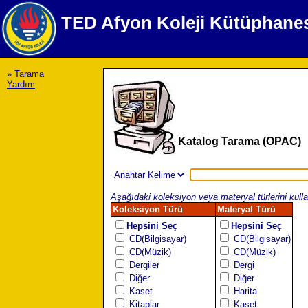
TED Afyon Koleji Kütüphane
» Tarama
Yardım
Katalog Tarama (OPAC)
Aşağıdaki koleksiyon veya materyal türlerini kullan
Koleksiyon Türü
Materyal Türü
Hepsini Seç
Hepsini Seç
CD(Bilgisayar)
CD(Bilgisayar)
CD(Müzik)
CD(Müzik)
Dergiler
Dergi
Diğer
Diğer
Kaset
Harita
Kitaplar
Kaset